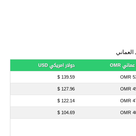
العماني
عماني OMR
دولار امريكي USD
139.59 $
53
127.96 $
49
122.14 $
47
104.69 $
40