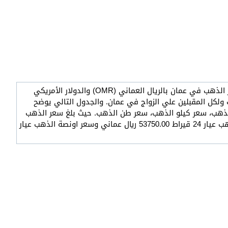
مرحبا بكم في صفحة اسعار الذهب في عمان اليوم . حيث تعرض الصفحة تقرير مفصل عن اسعار الذهب في عمان بالريال العماني (OMR) والدولار الأمريكي
ب ولكل المقبلين علي الزواج في عمان. والجدول التالي يوضح
عيار 18 قيراط بالإضافة إلى سعر اونصة الذهب، سعر كيلو الذهب، سعر طن الذهب. حيث بلغ سعر الذهب
عيار 24 قيراط 53.75 ريال عماني ، سعر الذهب عيار 21 قيراط 47.03 ريال عماني ، سعر الكيلو الذهب عيار 24 قيراط 53750.00 ريال عماني وسعر اونصة الذهب عيار