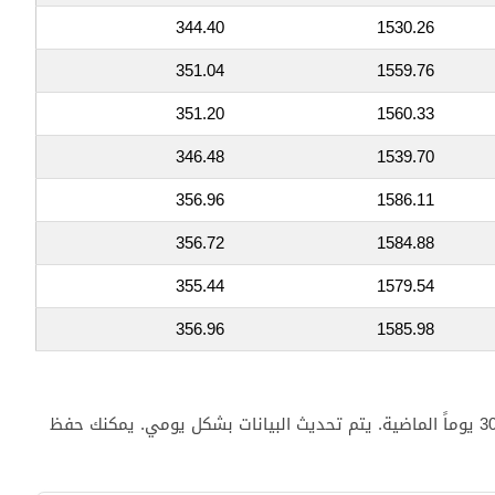
344.40
1530.26
351.04
1559.76
351.20
1560.33
346.48
1539.70
356.96
1586.11
356.72
1584.88
355.44
1579.54
356.96
1585.98
يعرض هذا المخطط البياني التفاعلي تحركات سعر جرام الذهب عيار 24 قيراط في عمان خلال الـ 30 يوماً الماضية. يتم تحديث البيانات بشكل يومي. يمكنك حفظ